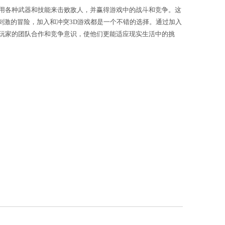
着计算机技术的不断进步，3D游戏得以快速发展并迅速
端。然后，他们可以创建一个帐号并登录游戏。一旦登
队，并与其他阵营或团队展开战斗。他们可以使用各种
为
BSport网页版入口
了与朋友一起玩乐还是寻找刺激的冒
略。3D游戏不仅提供了娱乐的途径，还培养了玩家的