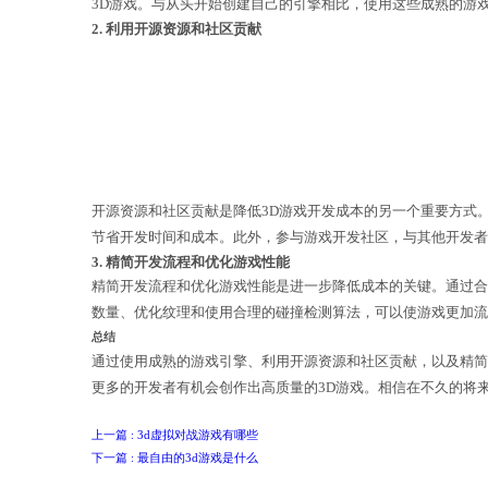
当谈到3D游戏开发时，成本往往是一个
为您介绍一些降低3D游戏开发成本的方
1. 使用成熟的游戏引擎
游戏引擎是游戏开发的基础，选择一个成熟
3D游戏。与从头开始创建自己的引擎
2. 利用开源资源和社区贡献