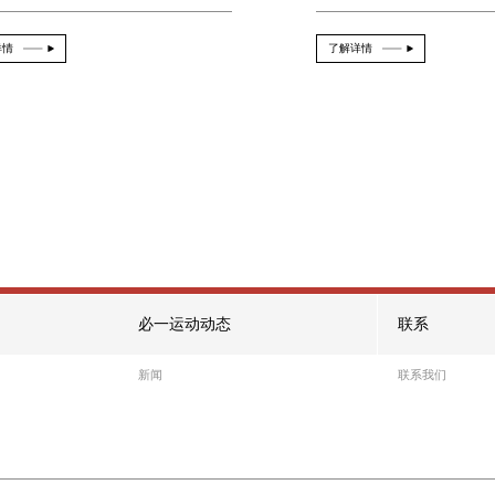
bsports必一网页版 华为3d真人闯
2026-08-08
From：official
华为3D真人闯关游戏有哪些 华为3D真人闯
介绍 华为作...
了解详情